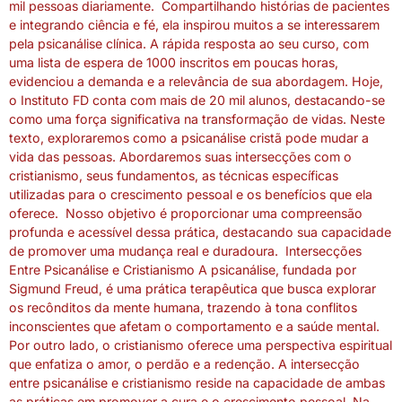
mil pessoas diariamente. Compartilhando histórias de pacientes
e integrando ciência e fé, ela inspirou muitos a se interessarem
pela psicanálise clínica. A rápida resposta ao seu curso, com
uma lista de espera de 1000 inscritos em poucas horas,
evidenciou a demanda e a relevância de sua abordagem. Hoje,
o Instituto FD conta com mais de 20 mil alunos, destacando-se
como uma força significativa na transformação de vidas. Neste
texto, exploraremos como a psicanálise cristã pode mudar a
vida das pessoas. Abordaremos suas intersecções com o
cristianismo, seus fundamentos, as técnicas específicas
utilizadas para o crescimento pessoal e os benefícios que ela
oferece. Nosso objetivo é proporcionar uma compreensão
profunda e acessível dessa prática, destacando sua capacidade
de promover uma mudança real e duradoura. Intersecções
Entre Psicanálise e Cristianismo A psicanálise, fundada por
Sigmund Freud, é uma prática terapêutica que busca explorar
os recônditos da mente humana, trazendo à tona conflitos
inconscientes que afetam o comportamento e a saúde mental.
Por outro lado, o cristianismo oferece uma perspectiva espiritual
que enfatiza o amor, o perdão e a redenção. A intersecção
entre psicanálise e cristianismo reside na capacidade de ambas
as práticas em promover a cura e o crescimento pessoal. Na