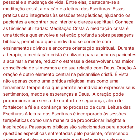
pessoal e a mudança de vida. Entre elas, destacam-se a
meditação cristã, a oração e a leitura das Escrituras. Essas
práticas são integradas às sessões terapêuticas, ajudando os
pacientes a encontrar paz interior e clareza espiritual. Conheça
as técnicas utilizadas: Meditação Cristã A meditação cristã é
uma técnica que envolve a reflexão profunda sobre passagens
bíblicas, permitindo que o indivíduo se conecte com
ensinamentos divinos e encontre orientação espiritual. Durante
a terapia, a meditação cristã é utilizada para ajudar os pacientes
a acalmar a mente, reduzir o estresse e desenvolver uma maior
consciência de si mesmos e de sua relação com Deus. Oração A
oração é outro elemento central na psicanálise cristã. É vista
não apenas como uma prática religiosa, mas como uma
ferramenta terapêutica que permite ao indivíduo expressar seus
sentimentos, medos e esperanças a Deus. A oração pode
proporcionar um senso de conforto e segurança, além de
fortalecer a fé e a confiança no processo de cura. Leitura das
Escrituras A leitura das Escrituras é incorporada às sessões
terapêuticas como uma maneira de proporcionar insights e
inspirações. Passagens bíblicas são selecionadas para abordar
questões específicas enfrentadas pelo paciente, oferecendo
orientação divina e promovendo a reflexão sobre valores e