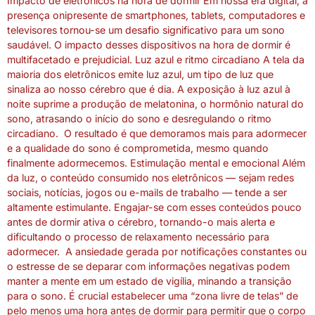
Impacto de eletrônicos na hora de dormir Em nossa era digital, a
presença onipresente de smartphones, tablets, computadores e
televisores tornou-se um desafio significativo para um sono
saudável. O impacto desses dispositivos na hora de dormir é
multifacetado e prejudicial. Luz azul e ritmo circadiano A tela da
maioria dos eletrônicos emite luz azul, um tipo de luz que
sinaliza ao nosso cérebro que é dia. A exposição à luz azul à
noite suprime a produção de melatonina, o hormônio natural do
sono, atrasando o início do sono e desregulando o ritmo
circadiano. O resultado é que demoramos mais para adormecer
e a qualidade do sono é comprometida, mesmo quando
finalmente adormecemos. Estimulação mental e emocional Além
da luz, o conteúdo consumido nos eletrônicos — sejam redes
sociais, notícias, jogos ou e-mails de trabalho — tende a ser
altamente estimulante. Engajar-se com esses conteúdos pouco
antes de dormir ativa o cérebro, tornando-o mais alerta e
dificultando o processo de relaxamento necessário para
adormecer. A ansiedade gerada por notificações constantes ou
o estresse de se deparar com informações negativas podem
manter a mente em um estado de vigília, minando a transição
para o sono. É crucial estabelecer uma “zona livre de telas” de
pelo menos uma hora antes de dormir para permitir que o corpo