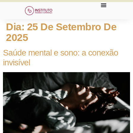
Dia:
25 De Setembro De
2025
Saúde mental e sono: a conexão
invisível