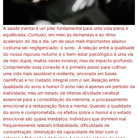
A saúde mental é um pilar fundamental para uma vida plena e
equilibrada. Contudo, em meio às demandas e ao ritmo
acelerado do dia a dia, um de seus mais importantes aliados
costuma ser negligenciado: o sono. A relação entre a qualidade
do nosso repouso noturno e o bem-estar psicológico é uma via
de mão dupla, muitas vezes invisível, mas de impacto profundo.
Compreender essa conexão é o primeiro passo para cultivar
uma vida mais saudável e resiliente, ancorada em bases
científicas e no cuidado integral com o ser. Relação entre
qualidade do sono e humor O sono não é apenas um período de
inatividade, mas um estado de intensa atividade cerebral
essencial para a consolidação da memória, o processamento
emocional e a restauração física e mental. Quando a qualidade
do sono é comprometida, os efeitos sobre o humor e o estado
emocional são quase imediatos. Indivíduos que dormem mal
frequentemente relatam irritabilidade, dificuldade de
concentração, diminuição da capacidade de lidar com o