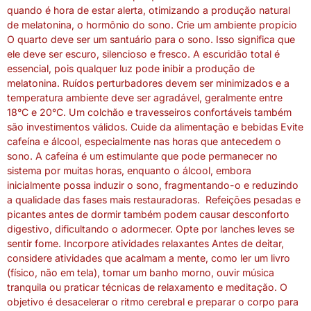
quando é hora de estar alerta, otimizando a produção natural
de melatonina, o hormônio do sono. Crie um ambiente propício
O quarto deve ser um santuário para o sono. Isso significa que
ele deve ser escuro, silencioso e fresco. A escuridão total é
essencial, pois qualquer luz pode inibir a produção de
melatonina. Ruídos perturbadores devem ser minimizados e a
temperatura ambiente deve ser agradável, geralmente entre
18°C e 20°C. Um colchão e travesseiros confortáveis também
são investimentos válidos. Cuide da alimentação e bebidas Evite
cafeína e álcool, especialmente nas horas que antecedem o
sono. A cafeína é um estimulante que pode permanecer no
sistema por muitas horas, enquanto o álcool, embora
inicialmente possa induzir o sono, fragmentando-o e reduzindo
a qualidade das fases mais restauradoras. Refeições pesadas e
picantes antes de dormir também podem causar desconforto
digestivo, dificultando o adormecer. Opte por lanches leves se
sentir fome. Incorpore atividades relaxantes Antes de deitar,
considere atividades que acalmam a mente, como ler um livro
(físico, não em tela), tomar um banho morno, ouvir música
tranquila ou praticar técnicas de relaxamento e meditação. O
objetivo é desacelerar o ritmo cerebral e preparar o corpo para