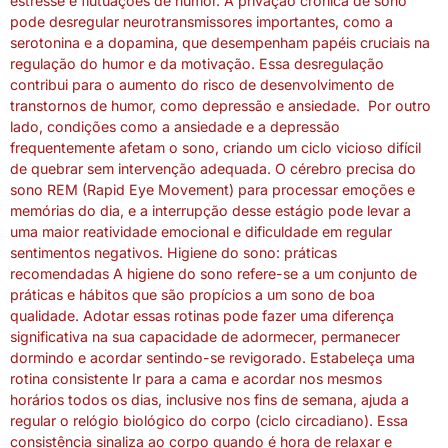
estresse e flutuações de humor. A privação crônica de sono
pode desregular neurotransmissores importantes, como a
serotonina e a dopamina, que desempenham papéis cruciais na
regulação do humor e da motivação. Essa desregulação
contribui para o aumento do risco de desenvolvimento de
transtornos de humor, como depressão e ansiedade. Por outro
lado, condições como a ansiedade e a depressão
frequentemente afetam o sono, criando um ciclo vicioso difícil
de quebrar sem intervenção adequada. O cérebro precisa do
sono REM (Rapid Eye Movement) para processar emoções e
memórias do dia, e a interrupção desse estágio pode levar a
uma maior reatividade emocional e dificuldade em regular
sentimentos negativos. Higiene do sono: práticas
recomendadas A higiene do sono refere-se a um conjunto de
práticas e hábitos que são propícios a um sono de boa
qualidade. Adotar essas rotinas pode fazer uma diferença
significativa na sua capacidade de adormecer, permanecer
dormindo e acordar sentindo-se revigorado. Estabeleça uma
rotina consistente Ir para a cama e acordar nos mesmos
horários todos os dias, inclusive nos fins de semana, ajuda a
regular o relógio biológico do corpo (ciclo circadiano). Essa
consistência sinaliza ao corpo quando é hora de relaxar e