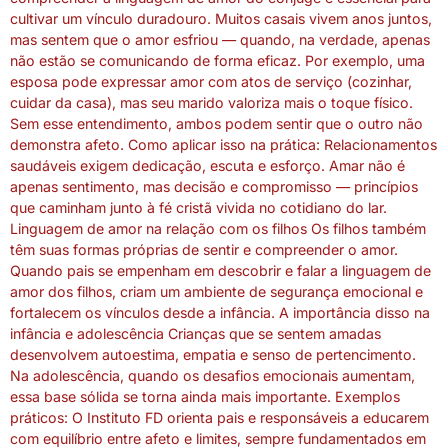
cultivar um vínculo duradouro. Muitos casais vivem anos juntos,
mas sentem que o amor esfriou — quando, na verdade, apenas
não estão se comunicando de forma eficaz. Por exemplo, uma
esposa pode expressar amor com atos de serviço (cozinhar,
cuidar da casa), mas seu marido valoriza mais o toque físico.
Sem esse entendimento, ambos podem sentir que o outro não
demonstra afeto. Como aplicar isso na prática: Relacionamentos
saudáveis exigem dedicação, escuta e esforço. Amar não é
apenas sentimento, mas decisão e compromisso — princípios
que caminham junto à fé cristã vivida no cotidiano do lar.
Linguagem de amor na relação com os filhos Os filhos também
têm suas formas próprias de sentir e compreender o amor.
Quando pais se empenham em descobrir e falar a linguagem de
amor dos filhos, criam um ambiente de segurança emocional e
fortalecem os vínculos desde a infância. A importância disso na
infância e adolescência Crianças que se sentem amadas
desenvolvem autoestima, empatia e senso de pertencimento.
Na adolescência, quando os desafios emocionais aumentam,
essa base sólida se torna ainda mais importante. Exemplos
práticos: O Instituto FD orienta pais e responsáveis a educarem
com equilíbrio entre afeto e limites, sempre fundamentados em