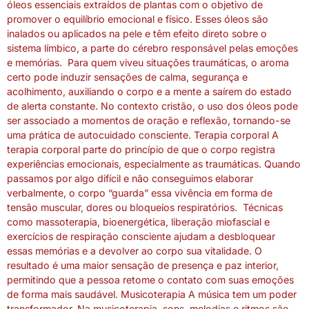
óleos essenciais extraídos de plantas com o objetivo de
promover o equilíbrio emocional e físico. Esses óleos são
inalados ou aplicados na pele e têm efeito direto sobre o
sistema límbico, a parte do cérebro responsável pelas emoções
e memórias. Para quem viveu situações traumáticas, o aroma
certo pode induzir sensações de calma, segurança e
acolhimento, auxiliando o corpo e a mente a saírem do estado
de alerta constante. No contexto cristão, o uso dos óleos pode
ser associado a momentos de oração e reflexão, tornando-se
uma prática de autocuidado consciente. Terapia corporal A
terapia corporal parte do princípio de que o corpo registra
experiências emocionais, especialmente as traumáticas. Quando
passamos por algo difícil e não conseguimos elaborar
verbalmente, o corpo “guarda” essa vivência em forma de
tensão muscular, dores ou bloqueios respiratórios. Técnicas
como massoterapia, bioenergética, liberação miofascial e
exercícios de respiração consciente ajudam a desbloquear
essas memórias e a devolver ao corpo sua vitalidade. O
resultado é uma maior sensação de presença e paz interior,
permitindo que a pessoa retome o contato com suas emoções
de forma mais saudável. Musicoterapia A música tem um poder
transformador. Na musicoterapia, sons, melodias e ritmos são