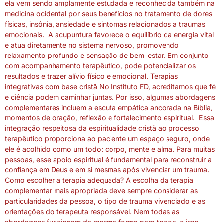
ela vem sendo amplamente estudada e reconhecida também na
medicina ocidental por seus benefícios no tratamento de dores
físicas, insônia, ansiedade e sintomas relacionados a traumas
emocionais. A acupuntura favorece o equilíbrio da energia vital
e atua diretamente no sistema nervoso, promovendo
relaxamento profundo e sensação de bem-estar. Em conjunto
com acompanhamento terapêutico, pode potencializar os
resultados e trazer alívio físico e emocional. Terapias
integrativas com base cristã No Instituto FD, acreditamos que fé
e ciência podem caminhar juntas. Por isso, algumas abordagens
complementares incluem a escuta empática ancorada na Bíblia,
momentos de oração, reflexão e fortalecimento espiritual. Essa
integração respeitosa da espiritualidade cristã ao processo
terapêutico proporciona ao paciente um espaço seguro, onde
ele é acolhido como um todo: corpo, mente e alma. Para muitas
pessoas, esse apoio espiritual é fundamental para reconstruir a
confiança em Deus e em si mesmas após vivenciar um trauma.
Como escolher a terapia adequada? A escolha da terapia
complementar mais apropriada deve sempre considerar as
particularidades da pessoa, o tipo de trauma vivenciado e as
orientações do terapeuta responsável. Nem todas as
abordagens funcionam da mesma forma para todos, e isso