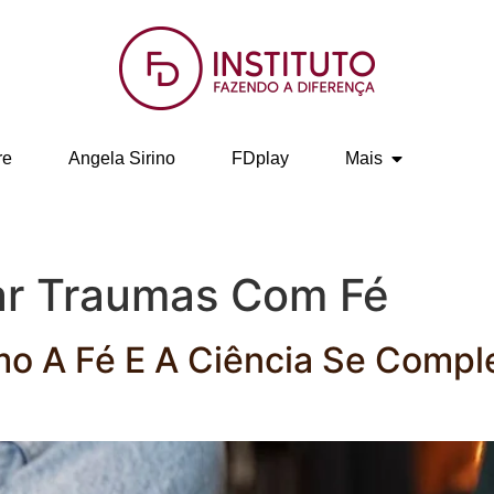
re
Angela Sirino
FDplay
Mais
r Traumas Com Fé
omo A Fé E A Ciência Se Com