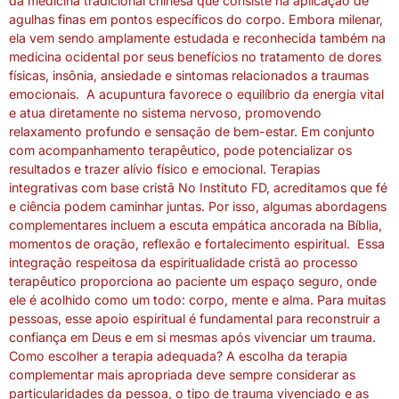
da medicina tradicional chinesa que consiste na aplicação de
agulhas finas em pontos específicos do corpo. Embora milenar,
ela vem sendo amplamente estudada e reconhecida também na
medicina ocidental por seus benefícios no tratamento de dores
físicas, insônia, ansiedade e sintomas relacionados a traumas
emocionais. A acupuntura favorece o equilíbrio da energia vital
e atua diretamente no sistema nervoso, promovendo
relaxamento profundo e sensação de bem-estar. Em conjunto
com acompanhamento terapêutico, pode potencializar os
resultados e trazer alívio físico e emocional. Terapias
integrativas com base cristã No Instituto FD, acreditamos que fé
e ciência podem caminhar juntas. Por isso, algumas abordagens
complementares incluem a escuta empática ancorada na Bíblia,
momentos de oração, reflexão e fortalecimento espiritual. Essa
integração respeitosa da espiritualidade cristã ao processo
terapêutico proporciona ao paciente um espaço seguro, onde
ele é acolhido como um todo: corpo, mente e alma. Para muitas
pessoas, esse apoio espiritual é fundamental para reconstruir a
confiança em Deus e em si mesmas após vivenciar um trauma.
Como escolher a terapia adequada? A escolha da terapia
complementar mais apropriada deve sempre considerar as
particularidades da pessoa, o tipo de trauma vivenciado e as