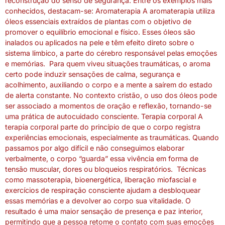
reconstrução do senso de segurança. Entre os exemplos mais
conhecidos, destacam-se: Aromaterapia A aromaterapia utiliza
óleos essenciais extraídos de plantas com o objetivo de
promover o equilíbrio emocional e físico. Esses óleos são
inalados ou aplicados na pele e têm efeito direto sobre o
sistema límbico, a parte do cérebro responsável pelas emoções
e memórias. Para quem viveu situações traumáticas, o aroma
certo pode induzir sensações de calma, segurança e
acolhimento, auxiliando o corpo e a mente a saírem do estado
de alerta constante. No contexto cristão, o uso dos óleos pode
ser associado a momentos de oração e reflexão, tornando-se
uma prática de autocuidado consciente. Terapia corporal A
terapia corporal parte do princípio de que o corpo registra
experiências emocionais, especialmente as traumáticas. Quando
passamos por algo difícil e não conseguimos elaborar
verbalmente, o corpo “guarda” essa vivência em forma de
tensão muscular, dores ou bloqueios respiratórios. Técnicas
como massoterapia, bioenergética, liberação miofascial e
exercícios de respiração consciente ajudam a desbloquear
essas memórias e a devolver ao corpo sua vitalidade. O
resultado é uma maior sensação de presença e paz interior,
permitindo que a pessoa retome o contato com suas emoções