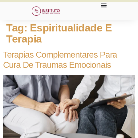
Tag:
Espiritualidade E
Terapia
Terapias Complementares Para
Cura De Traumas Emocionais