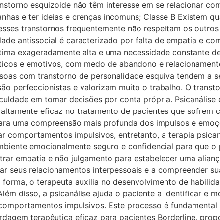
anstorno esquizoide não têm interesse em se relacionar c
anhas e ter ideias e crenças incomuns; Classe B Existem q
esses transtornos frequentemente não respeitam os outros
de antissocial é caracterizado por falta de empatia e co
stima exageradamente alta e uma necessidade constante de 
cos e emotivos, com medo de abandono e relacionamentos
soas com transtorno de personalidade esquiva tendem a ser
o perfeccionistas e valorizam muito o trabalho. O transt
uldade em tomar decisões por conta própria. Psicanálise é
 altamente eficaz no tratamento de pacientes que sofrem 
ara uma compreensão mais profunda dos impulsos e emoções
r comportamentos impulsivos, entretanto, a terapia psican
ambiente emocionalmente seguro e confidencial para que o 
ar empatia e não julgamento para estabelecer uma aliança
lorar seus relacionamentos interpessoais e a compreender 
 forma, o terapeuta auxilia no desenvolvimento de habilid
Além disso, a psicanálise ajuda o paciente a identificar e
s comportamentos impulsivos. Este processo é fundament
ordagem terapêutica eficaz para pacientes Borderline, p