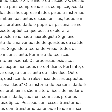
l do século XIX e início do século XX. Desde
 única para compreender as complicações da
dos desafios apresentados pelos transtornos
também pacientes e suas famílias, todos em
ais profundidade o papel da psicanálise no
sicoterapêutica que busca explorar a
ida pelo renomado neurologista Sigmund
ento de uma variedade de questões de saúde
es. Segundo a teoria de Freud, todos os
 inconsciente. Por meio de técnicas
mento emocional. Os processos psíquicos
ias experimentadas no cotidiano. Portanto, o
percepção consciente do indivíduo. Outro
ica, destacando a relevância desses aspectos
onalidade? O transtorno de personalidade é
es problemas são muito difíceis de mudar e
ersonalidade, cada um com suas próprias
quizotípico. Pessoas com esses transtornos
oas com transtorno paranoide tendem a ser