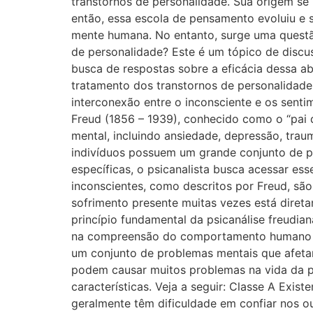
transtornos de personalidade. Sua origem se 
então, essa escola de pensamento evoluiu e 
mente humana. No entanto, surge uma questão 
de personalidade? Este é um tópico de discu
busca de respostas sobre a eficácia dessa a
tratamento dos transtornos de personalidade
interconexão entre o inconsciente e os sent
Freud (1856 – 1939), conhecido como o “pai
mental, incluindo ansiedade, depressão, tra
indivíduos possuem um grande conjunto de p
específicas, o psicanalista busca acessar es
inconscientes, como descritos por Freud, sã
sofrimento presente muitas vezes está diret
princípio fundamental da psicanálise freudia
na compreensão do comportamento humano e 
um conjunto de problemas mentais que afeta
podem causar muitos problemas na vida da pe
características. Veja a seguir: Classe A Exi
geralmente têm dificuldade em confiar nos 