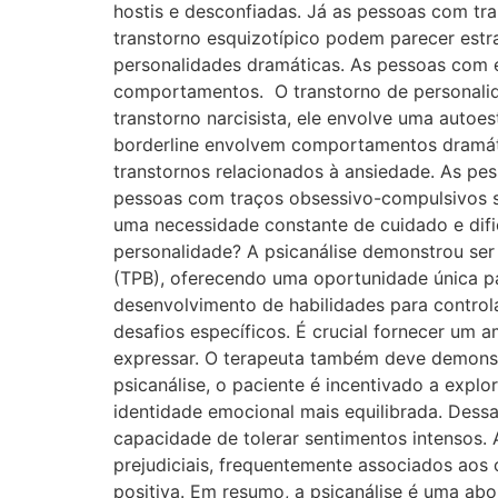
hostis e desconfiadas. Já as pessoas com tr
transtorno esquizotípico podem parecer estr
personalidades dramáticas. As pessoas com 
comportamentos. O transtorno de personalida
transtorno narcisista, ele envolve uma autoe
borderline envolvem comportamentos dramáti
transtornos relacionados à ansiedade. As pes
pessoas com traços obsessivo-compulsivos sã
uma necessidade constante de cuidado e dific
personalidade? A psicanálise demonstrou ser
(TPB), oferecendo uma oportunidade única p
desenvolvimento de habilidades para controla
desafios específicos. É crucial fornecer um 
expressar. O terapeuta também deve demonstr
psicanálise, o paciente é incentivado a exp
identidade emocional mais equilibrada. Dessa
capacidade de tolerar sentimentos intensos. 
prejudiciais, frequentemente associados ao
positiva. Em resumo, a psicanálise é uma ab