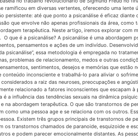
baseia no trabalho revolucionário de Sigmund Freud no fina
se ramificou em diversas vertentes, oferecendo uma lente
persistente: até que ponto a psicanálise é eficaz diante 
ssão que envolve não apenas profissionais da área, como 
bordagem terapêutica. Neste artigo, iremos explorar com m
. O que é a psicanálise? A psicanálise é uma abordagem p
imentos, pensamentos e ações de um indivíduo. Desenvolv
 da psicanálise”, essa metodologia é empregada no tratam
umas, problemas de relacionamento, medos e outras condiçõ
ensamentos, sentimentos, desejos e memórias que estão no
se conteúdo inconsciente e trabalhá-lo para aliviar o sofri
o considerados a raiz das neuroses, preocupações e angúst
amente relacionado a fatores inconscientes que escapam à 
na é a influência das tendências sexuais na dinâmica psíqu
na abordagem terapêutica. O que são transtornos de pers
m como uma pessoa age e se relaciona com os outros. Ess
ssoa. Existem três grupos principais de transtornos de p
stem os transtornos chamados de paranoide, esquizoide e es
outros e podem parecer emocionalmente distantes. As pess