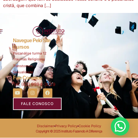
cristã, que combina […]
Navegue Pelo Site
Cursos
Psicanálise turma 12
Traumas Religiosos
Transtornos
Sexualidade
Fale Conosco
Tel: (62) 9994-3029
FALE CONOSCO
Disclaimer
Privacy Policy
Cookie Policy
Copyright © 2025 Instituto Fazendo A Diferença