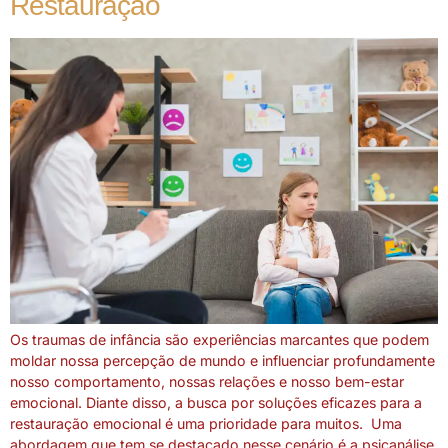
Restauração
Os traumas de infância são experiências marcantes que podem
moldar nossa percepção de mundo e influenciar profundamente
nosso comportamento, nossas relações e nosso bem-estar
emocional. Diante disso, a busca por soluções eficazes para a
restauração emocional é uma prioridade para muitos. Uma
abordagem que tem se destacado nesse cenário é a psicanálise