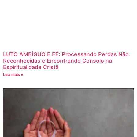
LUTO AMBÍGUO E FÉ: Processando Perdas Não
Reconhecidas e Encontrando Consolo na
Espiritualidade Cristã
Leia mais »