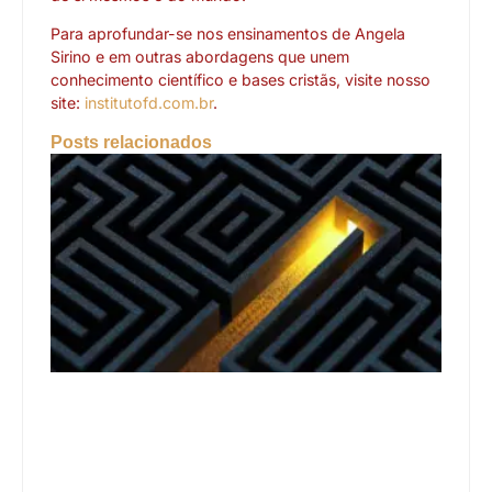
Para aprofundar-se nos ensinamentos de Angela
Sirino e em outras abordagens que unem
conhecimento científico e bases cristãs, visite nosso
site:
institutofd.com.br
.
Posts relacionados