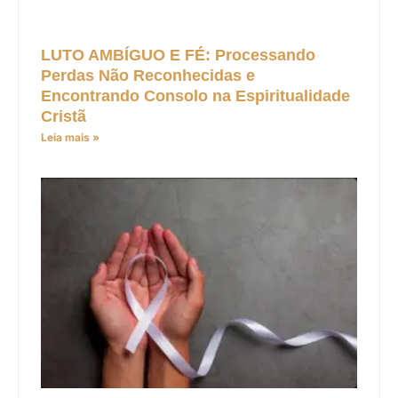
LUTO AMBÍGUO E FÉ: Processando
Perdas Não Reconhecidas e
Encontrando Consolo na Espiritualidade
Cristã
Leia mais »