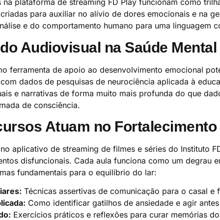
s na plataforma de streaming FD Play funcionam como tril
 criadas para auxiliar no alívio de dores emocionais e na ge
análise e do comportamento humano para uma linguagem cot
 do Audiovisual na Saúde Mental
omo ferramenta de apoio ao desenvolvimento emocional pot
com dados de pesquisas de neurociência aplicada à educ
ais e narrativas de forma muito mais profunda do que dados
omada de consciência.
ursos Atuam no Fortalecimento
no aplicativo de streaming de filmes e séries do Instituto
entos disfuncionais. Cada aula funciona como um degrau e
mas fundamentais para o equilíbrio do lar:
iares:
Técnicas assertivas de comunicação para o casal e f
licada:
Como identificar gatilhos de ansiedade e agir ante
do:
Exercícios práticos e reflexões para curar memórias do