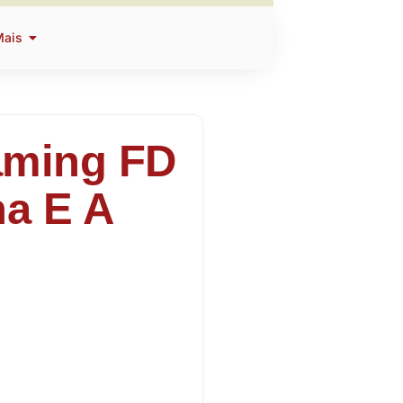
Mais
aming FD
na E A