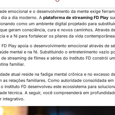
ade emocional e o desenvolvimento da mente exige ferrame
 dia a dia moderno. A
plataforma de streaming FD Play
su
cionando como um ambiente digital projetado para substitui
 que geram consciência, cura e novos caminhos. Através d
ncia e a fé para fortalecer os pilares da vida contemporânea
 FD Play apoia o desenvolvimento emocional através de sér
aúde mental e na fé. Substituindo o entretenimento vazio po
vo de streaming de filmes e séries do Instituto FD constrói 
tina familiar.
dade atual reside na fadiga mental crônica e no excesso de 
am as relações familiares. Como autoridade consolidada em
 Instituto FD desenvolveu este ecossistema para soluciona
idade técnica. A seguir, você compreenderá em profundida
 integrativo.