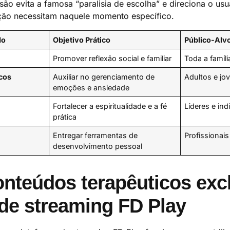
isão evita a famosa “paralisia de escolha” e direciona o us
ção necessitam naquele momento específico.
do
Objetivo Prático
Público-Alvo
Promover reflexão social e familiar
Toda a famíli
cos
Auxiliar no gerenciamento de
Adultos e jo
emoções e ansiedade
Fortalecer a espiritualidade e a fé
Líderes e ind
prática
Entregar ferramentas de
Profissionai
desenvolvimento pessoal
nteúdos terapêuticos exc
de streaming FD Play