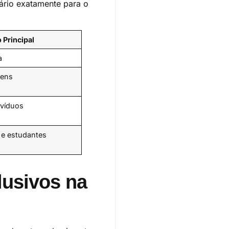
uário exatamente para o
 Principal
a
vens
ivíduos
s e estudantes
lusivos na