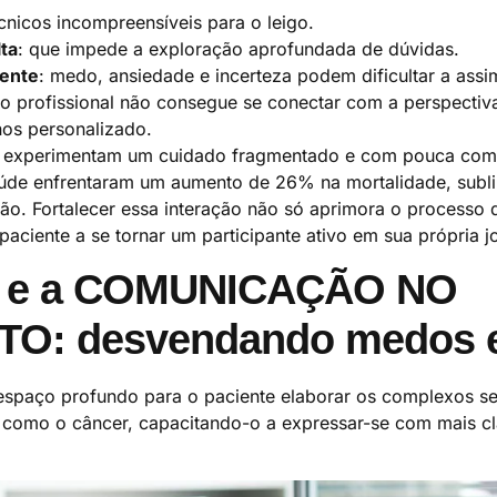
écnicos incompreensíveis para o leigo.
ta
: que impede a exploração aprofundada de dúvidas.
iente
: medo, ansiedade e incerteza podem dificultar a assi
o profissional não consegue se conectar com a perspectiv
nos personalizado.
e experimentam um cuidado fragmentado e com pouca com
de enfrentaram um aumento de 26% na mortalidade, subli
ão. Fortalecer essa interação não só aprimora o processo d
iente a se tornar um participante ativo em sua própria j
se e a COMUNICAÇÃO NO
O: desvendando medos e
 espaço profundo para o paciente elaborar os complexos s
omo o câncer, capacitando-o a expressar-se com mais cla