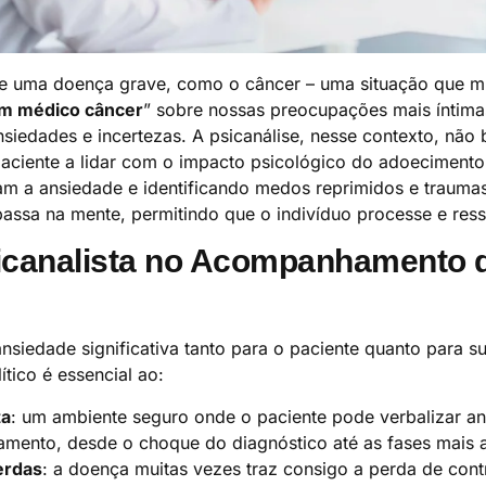
e uma doença grave, como o câncer – uma situação que mu
om médico câncer
” sobre nossas preocupações mais íntim
siedades e incertezas. A psicanálise, nesse contexto, não
 paciente a lidar com o impacto psicológico do adoecimento,
tam a ansiedade e identificando medos reprimidos e traum
assa na mente, permitindo que o indivíduo processe e ressi
sicanalista no Acompanhamento 
siedade significativa tanto para o paciente quanto para su
ico é essencial ao:
ta
: um ambiente seguro onde o paciente pode verbalizar ang
amento, desde o choque do diagnóstico até as fases mais 
erdas
: a doença muitas vezes traz consigo a perda de cont