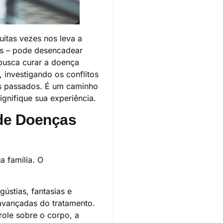
itas vezes nos leva a
as – pode desencadear
 busca curar a doença
 investigando os conflitos
as passados. É um caminho
gnifique sua experiência.
de Doenças
a família. O
ústias, fantasias e
avançadas do tratamento.
role sobre o corpo, a