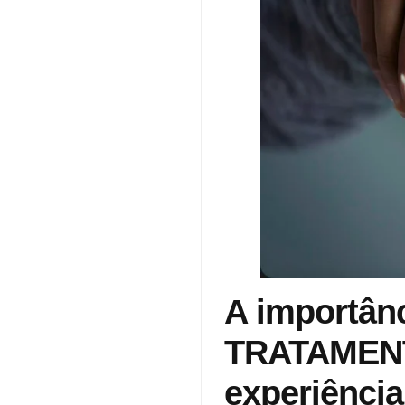
A importâ
TRATAMENT
experiência