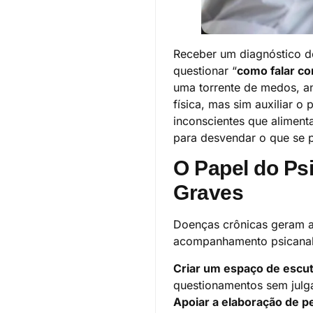
Receber um diagnóstico d
questionar “
como falar c
uma torrente de medos, an
física, mas sim auxiliar o
inconscientes que alimen
para desvendar o que se p
O Papel do P
Graves
Doenças crônicas geram an
acompanhamento psicanalít
Criar um espaço de escu
questionamentos sem julg
Apoiar a elaboração de p