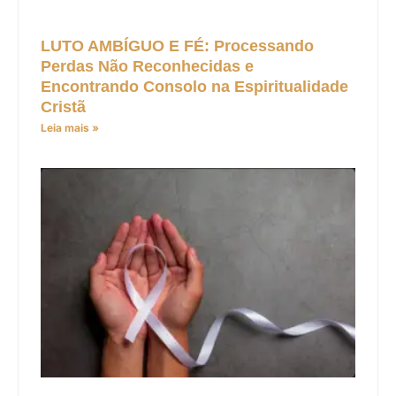
LUTO AMBÍGUO E FÉ: Processando
Perdas Não Reconhecidas e
Encontrando Consolo na Espiritualidade
Cristã
Leia mais »