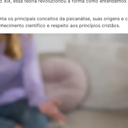
lo XIX, essa teoria revolucionou a forma como entendemo
nta os principais conceitos da psicanálise, suas origens e
ecimento científico e respeito aos princípios cristãos.