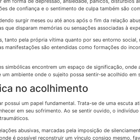
r em forma de depressão, ansiedade, pânicos, distúrbios a
ações de confiança e o sentimento de culpa também são co
endo surgir meses ou até anos após o fim da relação abus
nas que disparam memórias ou sensações associadas à expe
tanto pela própria vítima quanto por seu entorno social, 
sas manifestações são entendidas como formações do inco
es simbólicas encontrem um espaço de significação, onde a
 e um ambiente onde o sujeito possa sentir-se acolhido em s
tica no acolhimento
r possui um papel fundamental. Trata-se de uma escuta ati
onhecer em seu sofrimento. Ao se sentir ouvido, o indivídu
traumáticos.
lações abusivas, marcadas pela imposição de silenciamen
 onde é possível reconstruir um vínculo consigo mesmo, f