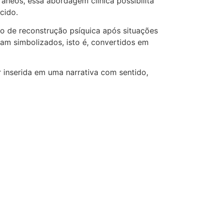
neos, essa abordagem clínica possibilita
cido.
so de reconstrução psíquica após situações
jam simbolizados, isto é, convertidos em
r inserida em uma narrativa com sentido,