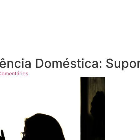
olência Doméstica: Sup
omentários