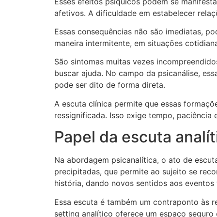
Esses efeitos psíquicos podem se manifesta
afetivos. A dificuldade em estabelecer rel
Essas consequências não são imediatas, pod
maneira intermitente, em situações cotidia
São sintomas muitas vezes incompreendidos, 
buscar ajuda. No campo da psicanálise, es
pode ser dito de forma direta.
A escuta clínica permite que essas formaçõ
ressignificada. Isso exige tempo, paciência
Papel da escuta analí
Na abordagem psicanalítica, o ato de escuta
precipitadas, que permite ao sujeito se rec
história, dando novos sentidos aos eventos 
Essa escuta é também um contraponto às re
setting analítico oferece um espaço seguro