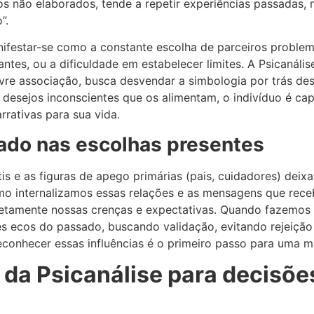
tos não elaborados, tende a repetir experiências passadas,
”.
festar-se como a constante escolha de parceiros problemá
ntes, ou a dificuldade em estabelecer limites. A Psicanális
livre associação, busca desvendar a simbologia por trás de
 e desejos inconscientes que os alimentam, o indivíduo é 
arrativas para sua vida.
ado nas escolhas presentes
tis e as figuras de apego primárias (pais, cuidadores) de
mo internalizamos essas relações e as mensagens que re
retamente nossas crenças e expectativas. Quando fazemos 
s ecos do passado, buscando validação, evitando rejeiçã
econhecer essas influências é o primeiro passo para uma m
da Psicanálise para decisõe