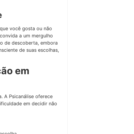
e
o que você gosta ou não
 convida a um mergulho
sso de descoberta, embora
nsciente de suas escolhas,
ação em
. A Psicanálise oferece
dificuldade em decidir não
escolha.