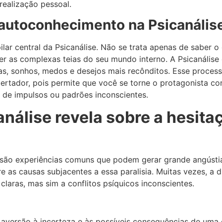
ealização pessoal.
autoconhecimento na Psicanális
lar central da Psicanálise. Não se trata apenas de saber 
r as complexas teias do seu mundo interno. A Psicanálise
ias, sonhos, medos e desejos mais recônditos. Esse proce
bertador, pois permite que você se torne o protagonista co
de impulsos ou padrões inconscientes.
análise revela sobre a hesit
 são experiências comuns que podem gerar grande angústia
e as causas subjacentes a essa paralisia. Muitas vezes, a 
claras, mas sim a conflitos psíquicos inconscientes.
aversão à incerteza e às possíveis consequências de uma 