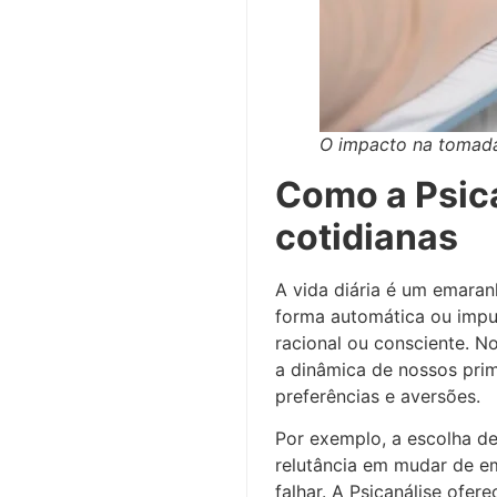
O impacto na tomada
Como a Psica
cotidianas
A vida diária é um emara
forma automática ou impul
racional ou consciente. N
a dinâmica de nossos prim
preferências e aversões.
Por exemplo, a escolha de
relutância em mudar de e
falhar. A Psicanálise ofer