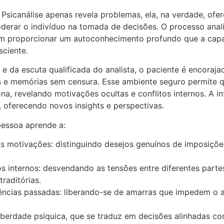
a Psicanálise apenas revela problemas, ela, na verdade, of
erar o indivíduo na tomada de decisões. O processo analít
im proporcionar um autoconhecimento profundo que a capac
sciente.
e da escuta qualificada do analista, o paciente é encoraja
 e memórias sem censura. Esse ambiente seguro permite 
a, revelando motivações ocultas e conflitos internos. A in
, oferecendo novos insights e perspectivas.
pessoa aprende a:
ras motivações: distinguindo desejos genuínos de imposiçõ
s internos: desvendando as tensões entre diferentes part
raditórias.
iências passadas: liberando-se de amarras que impedem o
iberdade psíquica, que se traduz em decisões alinhadas co