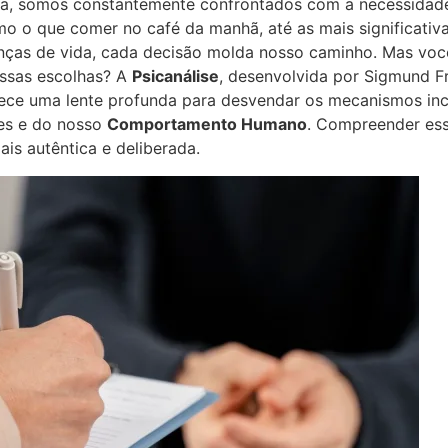
da, somos constantemente confrontados com a necessidade
omo o que comer no café da manhã, até as mais significativa
ças de vida, cada decisão molda nosso caminho. Mas você
essas escolhas? A
Psicanálise
, desenvolvida por Sigmund F
rece uma lente profunda para desvendar os mecanismos in
ões e do nosso
Comportamento Humano
. Compreender es
is autêntica e deliberada.