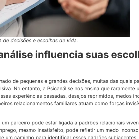
 de decisões e escolhas de vida.
nálise influencia suas esco
nhado de pequenas e grandes decisões, muitas das quais 
siva. No entanto, a Psicanálise nos ensina que raramente
ossas experiências passadas, desejos reprimidos, medos i
eiros relacionamentos familiares atuam como forças invisí
 um parceiro pode estar ligada a padrões relacionais vivenc
mprego, mesmo insatisfeito, pode refletir um medo incons
ece um caminho para identificar esses padrões subjacentes,