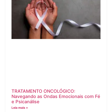
TRATAMENTO ONCOLÓGICO:
Navegando as Ondas Emocionais com Fé
e Psicanálise
Leia mais »