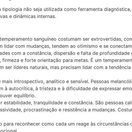
tipologia não seja utilizada como ferramenta diagnóstica
vas e dinâmicas internas.
emperamento sanguíneo costumam ser extrovertidas, comu
 em lidar com mudanças, tendem ao otimismo e se conecta
des com a constância, dispersão e falta de profundidade 
a, firmeza e forte orientação para metas. É um temperament
ser líderes naturais, mas precisam lidar com a tendência à
mais introspectivo, analítico e sensível. Pessoas melancó
m à autocrítica, à tristeza e à dificuldade de expressar e
uver equilíbrio.
r estabilidade, tranquilidade e constância. São pessoas c
ssividade, procrastinação e resistência a mudanças. Cost
so para reconhecer como cada um reage às circunstâncias 
ocional.