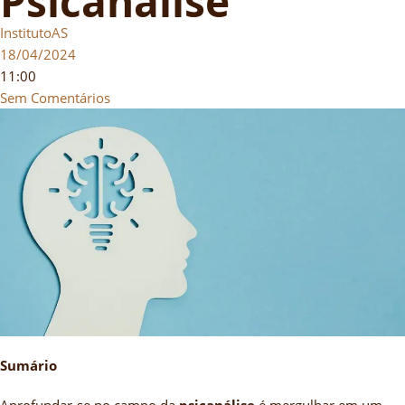
Psicanálise
InstitutoAS
18/04/2024
11:00
Sem Comentários
Sumário
Aprofundar-se no campo da
psicanálise
é mergulhar em um